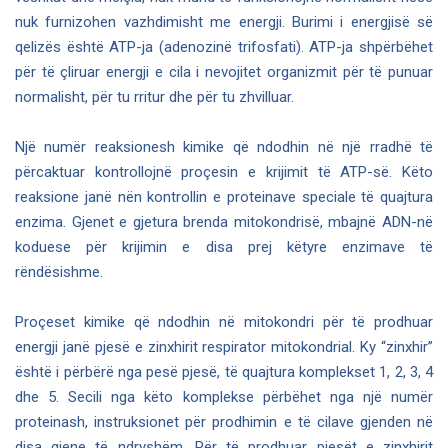
nuk furnizohen vazhdimisht me energji. Burimi i energjisë së
qelizës është ATP-ja (adenozinë trifosfati). ATP-ja shpërbëhet
për të çliruar energji e cila i nevojitet organizmit për të punuar
normalisht, për tu rritur dhe për tu zhvilluar.
Një numër reaksionesh kimike që ndodhin në një rradhë të
përcaktuar kontrollojnë proçesin e krijimit të ATP-së. Këto
reaksione janë nën kontrollin e proteinave speciale të quajtura
enzima. Gjenet e gjetura brenda mitokondrisë, mbajnë ADN-në
koduese për krijimin e disa prej këtyre enzimave të
rëndësishme.
Proçeset kimike që ndodhin në mitokondri për të prodhuar
energji janë pjesë e zinxhirit respirator mitokondrial. Ky “zinxhir”
është i përbërë nga pesë pjesë, të quajtura komplekset 1, 2, 3, 4
dhe 5. Secili nga këto komplekse përbëhet nga një numër
proteinash, instruksionet për prodhimin e të cilave gjenden në
disa gjene të ndryshëm. Për të prodhuar pjesët e zinxhirit