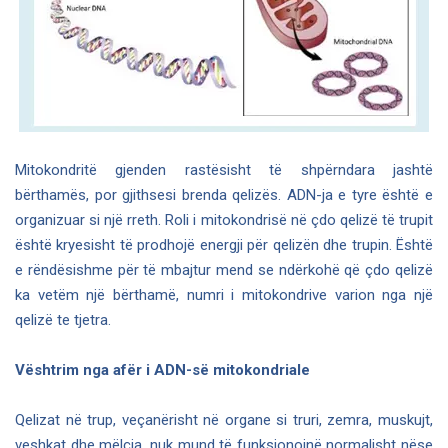
Mitokondritë gjenden rastësisht të shpërndara jashtë
bërthamës, por gjithsesi brenda qelizës. ADN-ja e tyre është e
organizuar si një rreth. Roli i mitokondrisë në çdo qelizë të trupit
është kryesisht të prodhojë energji për qelizën dhe trupin. Është
e rëndësishme për të mbajtur mend se ndërkohë që çdo qelizë
ka vetëm një bërthamë, numri i mitokondrive varion nga një
qelizë te tjetra.
Vështrim nga afër i ADN-së mitokondriale
Qelizat në trup, veçanërisht në organe si truri, zemra, muskujt,
veshkat dhe mëlçia, nuk mund të funksionojnë normalisht nëse