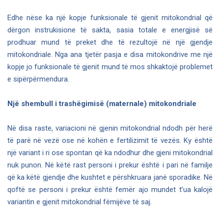
Edhe nëse ka një kopje funksionale të gjenit mitokondrial që
dërgon instrukisione të sakta, sasia totale e energjisë së
prodhuar mund të preket dhe të rezultojë në një gjendje
mitokondriale. Nga ana tjetër pasja e disa mitokondrive me një
kopje jo funksionale të gjenit mund të mos shkaktojë problemet
e sipërpërmendura.
Një shembull i trashëgimisë (maternale) mitokondriale
Në disa raste, variacioni në gjenin mitokondrial ndodh për herë
të parë në vezë ose në kohën e fertilizimit të vezës. Ky është
një variant i ri ose spontan që ka ndodhur dhe gjeni mitokondrial
nuk punon. Në këtë rast personi i prekur është i pari në familje
që ka këtë gjendje dhe kushtet e përshkruara janë sporadike. Në
qoftë se personi i prekur është femër ajo mundet t’ua kalojë
variantin e gjenit mitokondrial fëmijëve të saj.