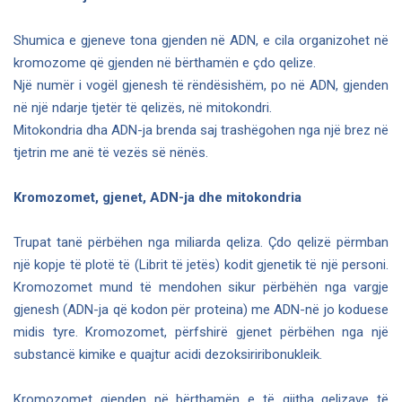
Shumica e gjeneve tona gjenden në ADN, e cila organizohet në
kromozome që gjenden në bërthamën e çdo qelize.
Një numër i vogël gjenesh të rëndësishëm, po në ADN, gjenden
në një ndarje tjetër të qelizës, në mitokondri.
Mitokondria dha ADN-ja brenda saj trashëgohen nga një brez në
tjetrin me anë të vezës së nënës.
Kromozomet, gjenet, ADN-ja dhe mitokondria
Trupat tanë përbëhen nga miliarda qeliza. Çdo qelizë përmban
një kopje të plotë të (Librit të jetës) kodit gjenetik të një personi.
Kromozomet mund të mendohen sikur përbëhën nga vargje
gjenesh (ADN-ja që kodon për proteina) me ADN-në jo koduese
midis tyre. Kromozomet, përfshirë gjenet përbëhen nga një
substancë kimike e quajtur acidi dezoksiriribonukleik.
Kromozomet gjenden në bërthamën e të gjitha qelizave të