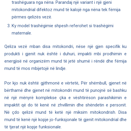
trashëguara nga nëna. Parandaj një variant i një gjeni
mitokondrial difektoz mund të kalojë nga nëna tek fëmija
përmes qelizës vezë.
Ky model trashëgimie shpesh referohet si trashëgimi
maternale.
Qeliza vezë mban disa mitokondri, nëse një gjen specifik ku
produkti i gjenit nuk është i duhuri, impakti mbi prodhimin e
energjisë në organizëm mund të jetë shumë i rëndë dhe fëmija
mund të mos mbijetojë në lindje.
Por kjo nuk është gjithmonë e vërtetë, Për shëmbull, gjenet në
bërthamë dhe gjenet në mitokondri mund të punojnë së bashku
në një mënyrë komplekse çka e vështirëson parashikimin e
impaktit që do të kenë në zhvillimin dhe shëndetin e personit.
Në çdo qelizë mund të ketë një miksim mitokondrish. Disa
mund të kenë një kopje jo-funksjonale të gjenit mitokondrial dhe
të tjerat një kopje funksionale.