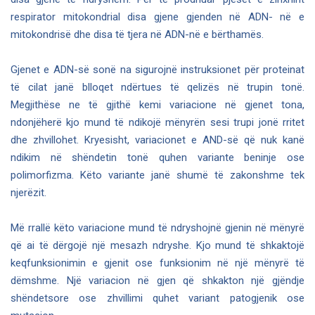
respirator mitokondrial disa gjene gjenden në ADN- në e
mitokondrisë dhe disa të tjera në ADN-në e bërthamës.
Gjenet e ADN-së sonë na sigurojnë instruksionet për proteinat
të cilat janë blloqet ndërtues të qelizës në trupin tonë.
Megjithëse ne të gjithë kemi variacione në gjenet tona,
ndonjëherë kjo mund të ndikojë mënyrën sesi trupi jonë rritet
dhe zhvillohet. Kryesisht, variacionet e AND-së që nuk kanë
ndikim në shëndetin tonë quhen variante beninje ose
polimorfizma. Këto variante janë shumë të zakonshme tek
njerëzit.
Më rrallë këto variacione mund të ndryshojnë gjenin në mënyrë
që ai të dërgojë një mesazh ndryshe. Kjo mund të shkaktojë
keqfunksionimin e gjenit ose funksionim në një mënyrë të
dëmshme. Një variacion në gjen që shkakton një gjëndje
shëndetsore ose zhvillimi quhet variant patogjenik ose