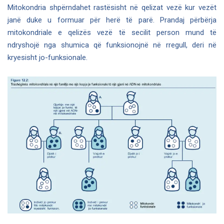
Mitokondria shpërndahet rastësisht në qelizat vezë kur vezët
janë duke u formuar për herë të parë. Prandaj përbërja
mitokondriale e qelizës vezë të secilit person mund të
ndryshojë nga shumica që funksionojnë në rregull, deri në
kryesisht jo-funksionale.