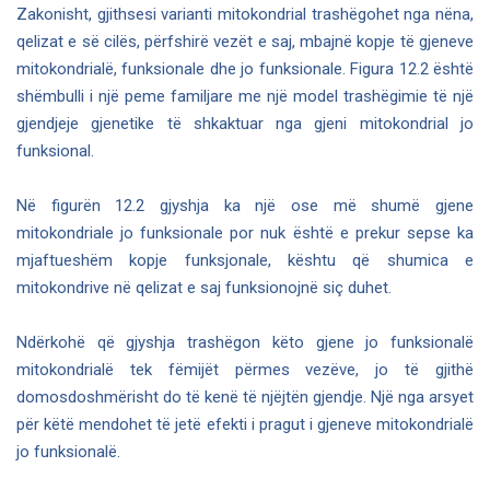
Zakonisht, gjithsesi varianti mitokondrial trashëgohet nga nëna,
qelizat e së cilës, përfshirë vezët e saj, mbajnë kopje të gjeneve
mitokondrialë, funksionale dhe jo funksionale. Figura 12.2 është
shëmbulli i një peme familjare me një model trashëgimie të një
gjendjeje gjenetike të shkaktuar nga gjeni mitokondrial jo
funksional.
Në figurën 12.2 gjyshja ka një ose më shumë gjene
mitokondriale jo funksionale por nuk është e prekur sepse ka
mjaftueshëm kopje funksjonale, kështu që shumica e
mitokondrive në qelizat e saj funksionojnë siç duhet.
Ndërkohë që gjyshja trashëgon këto gjene jo funksionalë
mitokondrialë tek fëmijët përmes vezëve, jo të gjithë
domosdoshmërisht do të kenë të njëjtën gjendje. Një nga arsyet
për këtë mendohet të jetë efekti i pragut i gjeneve mitokondrialë
jo funksionalë.