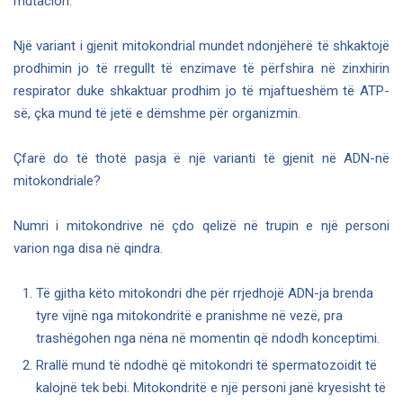
mutacion.
Një variant i gjenit mitokondrial mundet ndonjëherë të shkaktojë
prodhimin jo të rregullt të enzimave të përfshira në zinxhirin
respirator duke shkaktuar prodhim jo të mjaftueshëm të ATP-
së, çka mund të jetë e dëmshme për organizmin.
Çfarë do të thotë pasja ë një varianti të gjenit në ADN-në
mitokondriale?
Numri i mitokondrive në çdo qelizë në trupin e një personi
varion nga disa në qindra.
Të gjitha këto mitokondri dhe për rrjedhojë ADN-ja brenda
tyre vijnë nga mitokondritë e pranishme në vezë, pra
trashëgohen nga nëna në momentin që ndodh konceptimi.
Rrallë mund të ndodhë që mitokondri të spermatozoidit të
kalojnë tek bebi. Mitokondritë e një personi janë kryesisht të