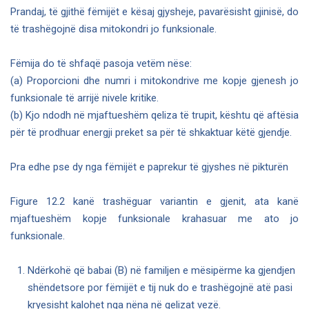
Prandaj, të gjithë fëmijët e kësaj gjysheje, pavarësisht gjinisë, do
të trashëgojnë disa mitokondri jo funksionale.
Fëmija do të shfaqë pasoja vetëm nëse:
(a) Proporcioni dhe numri i mitokondrive me kopje gjenesh jo
funksionale të arrijë nivele kritike.
(b) Kjo ndodh në mjaftueshëm qeliza të trupit, kështu që aftësia
për të prodhuar energji preket sa për të shkaktuar këtë gjendje.
Pra edhe pse dy nga fëmijët e paprekur të gjyshes në pikturën
Figure 12.2 kanë trashëguar variantin e gjenit, ata kanë
mjaftueshëm kopje funksionale krahasuar me ato jo
funksionale.
Ndërkohë që babai (B) në familjen e mësipërme ka gjendjen
shëndetsore por fëmijët e tij nuk do e trashëgojnë atë pasi
kryesisht kalohet nga nëna në qelizat vezë.