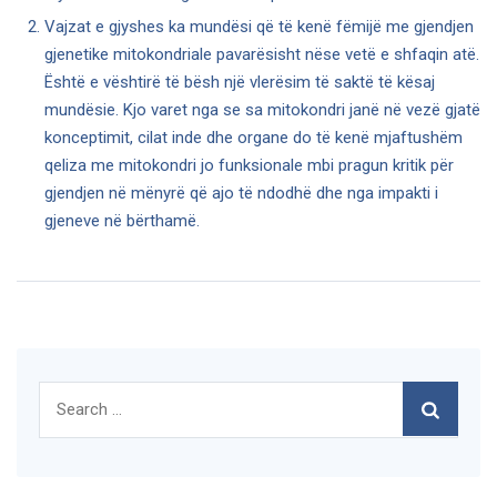
Vajzat e gjyshes ka mundësi që të kenë fëmijë me gjendjen
gjenetike mitokondriale pavarësisht nëse vetë e shfaqin atë.
Është e vështirë të bësh një vlerësim të saktë të kësaj
mundësie. Kjo varet nga se sa mitokondri janë në vezë gjatë
konceptimit, cilat inde dhe organe do të kenë mjaftushëm
qeliza me mitokondri jo funksionale mbi pragun kritik për
gjendjen në mënyrë që ajo të ndodhë dhe nga impakti i
gjeneve në bërthamë.
Search
for: