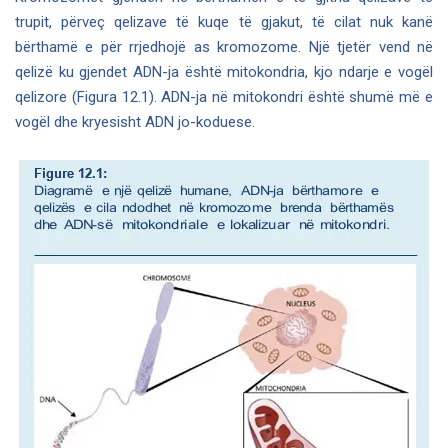
trupit, përveç qelizave të kuqe të gjakut, të cilat nuk kanë
bërthamë e për rrjedhojë as kromozome. Një tjetër vend në
qelizë ku gjendet ADN-ja është mitokondria, kjo ndarje e vogël
qelizore (Figura 12.1). ADN-ja në mitokondri është shumë më e
vogël dhe kryesisht ADN jo-koduese.